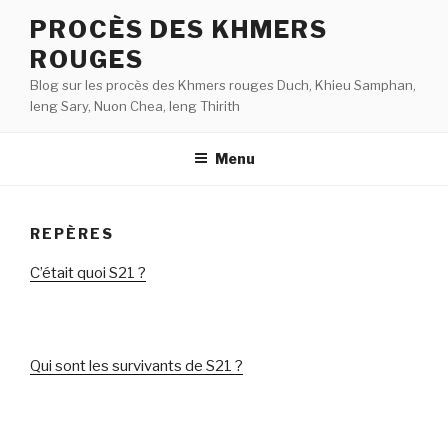
Aller
PROCÈS DES KHMERS
au
ROUGES
contenu
principal
Blog sur les procès des Khmers rouges Duch, Khieu Samphan,
Ieng Sary, Nuon Chea, Ieng Thirith
Menu
REPÈRES
C’était quoi S21 ?
Qui sont les survivants de S21 ?