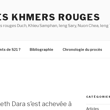
ES KHMERS ROUGES
s rouges Duch, Khieu Samphan, Ieng Sary, Nuon Chea, Ieng 
nts de S21 ?
Bibliographie
Chronologie du procès
CATÉGORIE
Keth Dara s’est achevée à
Articles