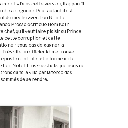
accord. » Dans cette version, il apparaît
che à négocier. Pour autant il est
nt de mèche avec Lon Non. Le
ance Presse écrit que Hem Keth
chef, qu’il veut faire plaisir au Prince
te cette corruption et cette
atio ne risque pas de gagner la
 Très vite un officier khmer rouge
epris le contrôle : « J’informe ici la
e Lon Nol et tous ses chefs que nous ne
rons dans la ville par la force des
t sommés de se rendre.