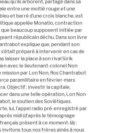
eau qu’ils arborent, partagé dans sa
ale entre une moitié rouge et une
bleu et barré d’une croix blanche, est
olitique appelée Monatio, contraction
 que beaucoup supposent initiée par
igeant républicain déchu. Dans son livre
antrabot explique que, pendant son
 s’était préparé à intervenir en cas de
 laisser la place à son rival Sirik
tien avec le lieutenant-colonel Non
e mission par Lon Non, Ros Chantrabot
force paramilitaire en février-mars
. Objectif : investir la capitale,
ancer dans une telle opération, Lon Non
abot, le soutien des Soviétiques.
e, lui, l’appel radio pré-enregistré par
après midi (d’après le témoignage
français présent à ce moment-là) :
s invitons tous nos frères aînés à nous