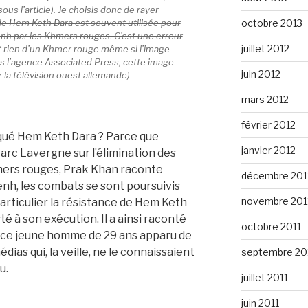
us l’article). Je choisis donc de rayer
octobre 2013
e Hem Keth Dara est souvent utilisée pour
nh par les Khmers rouges. C’est une erreur
juillet 2012
t rien d’un Khmer rouge même si l’image
s l’agence Associated Press, cette image
juin 2012
r la télévision ouest allemande)
mars 2012
février 2012
oqué Hem Keth Dara ? Parce que
janvier 2012
arc Lavergne sur l’élimination des
hmers rouges, Prak Khan raconte
décembre 201
nh, les combats se sont poursuivis
novembre 201
particulier la résistance de Hem Keth
té à son exécution. Il a ainsi raconté
octobre 2011
de ce jeune homme de 29 ans apparu de
ias qui, la veille, ne le connaissaient
septembre 20
u.
juillet 2011
juin 2011