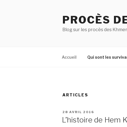
Aller
au
PROCÈS D
contenu
principal
Blog sur les procès des Khmer
Accueil
Qui sont les surviva
ARTICLES
PUBLIÉ
28 AVRIL 2016
LE
L’histoire de Hem 