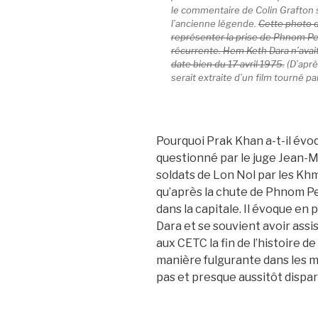
le commentaire de Colin Grafton so
l’ancienne légende.
Cette photo d
représenter la prise de Phnom Pe
récurrente. Hem Keth Dara n’avai
date bien du 17 avril 1975.
(D’aprè
serait extraite d’un film tourné pa
Pourquoi Prak Khan a-t-il év
questionné par le juge Jean-M
soldats de Lon Nol par les K
qu’après la chute de Phnom Pe
dans la capitale. Il évoque en 
Dara et se souvient avoir assis
aux CETC la fin de l’histoire 
manière fulgurante dans les méd
pas et presque aussitôt dispar