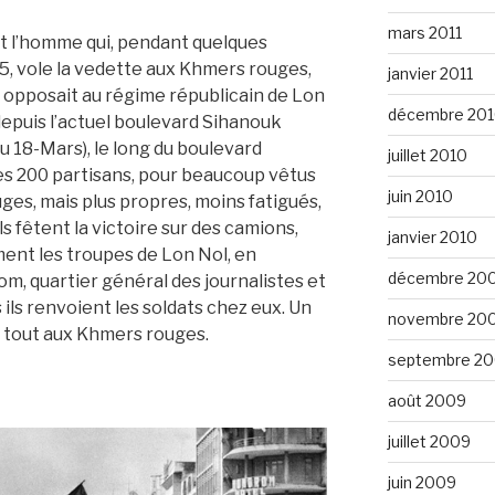
mars 2011
st l’homme qui, pendant quelques
75, vole la vedette aux Khmers rouges,
janvier 2011
s opposait au régime républicain de Lon
décembre 20
r depuis l’actuel boulevard Sihanouk
u 18-Mars), le long du boulevard
juillet 2010
s 200 partisans, pour beaucoup vêtus
juin 2010
es, mais plus propres, moins fatigués,
ls fêtent la victoire sur des camions,
janvier 2010
rment les troupes de Lon Nol, en
décembre 20
nom, quartier général des journalistes et
ils renvoient les soldats chez eux. Un
novembre 20
u tout aux Khmers rouges.
septembre 2
août 2009
juillet 2009
juin 2009