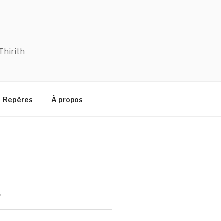
Thirith
Repères
À propos
S