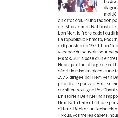
Le drap
diagon
moitié 
en effet celui d’une faction p
de “Mouvement Nationaliste”,
Lon Non, le frère cadet du dir
La république khmère, Ros Ch
exil parisien en 1974, Lon Non
vacance du pouvoir, pour ne pas
Matak. Sur la base d’un entre
Héan qui était chargé de cett
décrit la mise en place d’une 
1975, dirigée par Hem Keth Dara
prendre le pouvoir. Pour se l
aurait eu, souligne Ros Chantr
L’historien Ben Kiernan rapport
Hem Keth Dara et diffusé peu 
d’Henri Becker, un technicien 
« Nous, vos frères cadets, nou