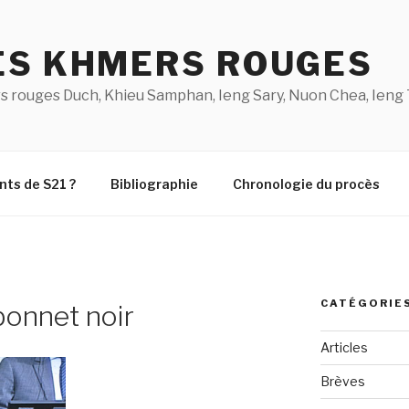
ES KHMERS ROUGES
s rouges Duch, Khieu Samphan, Ieng Sary, Nuon Chea, Ieng 
nts de S21 ?
Bibliographie
Chronologie du procès
CATÉGORIE
bonnet noir
Articles
Brèves