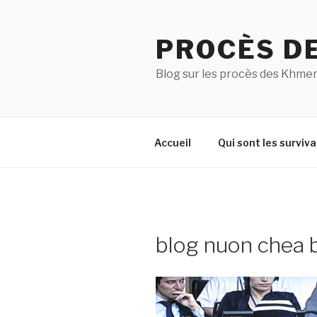
Aller
au
PROCÈS D
contenu
principal
Blog sur les procès des Khmer
Accueil
Qui sont les surviva
blog nuon chea 