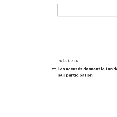
Navigation
PRÉCÉDENT
Article
de
précédent
Les accusés donnent le ton d
leur participation
l’article