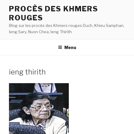
Aller
PROCÈS DES KHMERS
au
ROUGES
contenu
principal
Blog sur les procès des Khmers rouges Duch, Khieu Samphan,
Ieng Sary, Nuon Chea, Ieng Thirith
Menu
ieng thirith