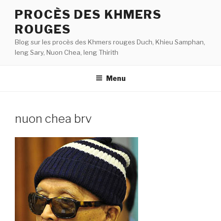
Aller
PROCÈS DES KHMERS
au
ROUGES
contenu
principal
Blog sur les procès des Khmers rouges Duch, Khieu Samphan,
Ieng Sary, Nuon Chea, Ieng Thirith
Menu
nuon chea brv