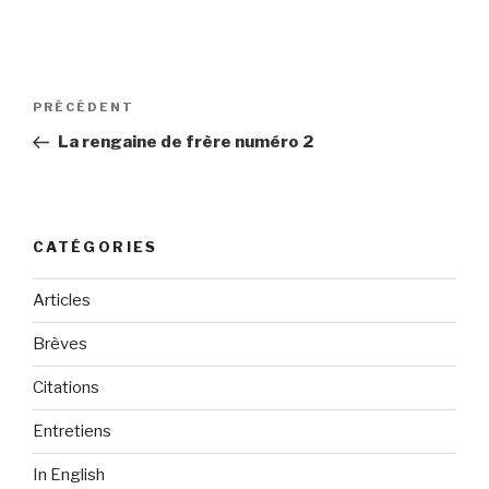
Navigation
PRÉCÉDENT
Article
de
précédent
La rengaine de frère numéro 2
l’article
CATÉGORIES
Articles
Brèves
Citations
Entretiens
In English