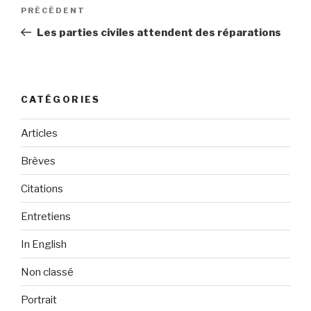
Navigation
PRÉCÉDENT
Article
de
précédent
Les parties civiles attendent des réparations
l’article
CATÉGORIES
Articles
Brèves
Citations
Entretiens
In English
Non classé
Portrait