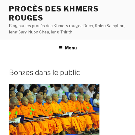
Aller
PROCÈS DES KHMERS
au
ROUGES
contenu
principal
Blog sur les procès des Khmers rouges Duch, Khieu Samphan,
Ieng Sary, Nuon Chea, Ieng Thirith
Menu
Bonzes dans le public