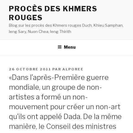
Aller
PROCÈS DES KHMERS
au
ROUGES
contenu
principal
Blog sur les procès des Khmers rouges Duch, Khieu Samphan,
Ieng Sary, Nuon Chea, Ieng Thirith
Menu
PUBLIÉ
26 OCTOBRE 2011
PAR
ALPOREE
LE
«Dans l’après-Première guerre
mondiale, un groupe de non-
artistes a formé un non-
mouvement pour créer un non-art
qu’ils ont appelé Dada. De la même
manière, le Conseil des ministres