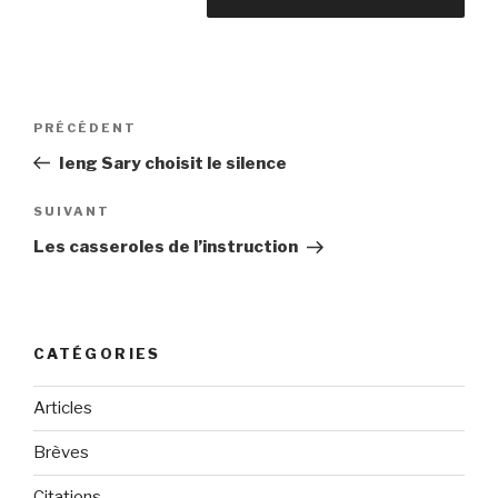
Navigation
PRÉCÉDENT
Article
de
précédent
Ieng Sary choisit le silence
l’article
SUIVANT
Article
suivant
Les casseroles de l’instruction
CATÉGORIES
Articles
Brèves
Citations