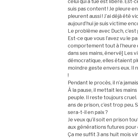
celui qui a tué est libéré. Est
suis pas content ! Je pleure e
pleurent aussi ! J’ai déjà été
aujourd’hui je suis victime enc
Le problème avec Duch, c’est 
Est-ce que vous l’avez vu le p
comportement tout à l’heure q
dans ses mains, énervé] Les 
démocratique, elles étaient plus
moindre geste envers eux. Il n’
!
Pendant le procès, il n’a jama
À la pause, il mettait les mains
peuple. Il reste toujours cruel
ans de prison, c’est trop peu. 
sera-t-il en paix ?
Je veux qu’il soit en prison t
aux générations futures pour 
Ça me suffit 3 ans huit mois v