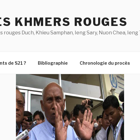
ES KHMERS ROUGES
s rouges Duch, Khieu Samphan, Ieng Sary, Nuon Chea, Ieng 
nts de S21 ?
Bibliographie
Chronologie du procès