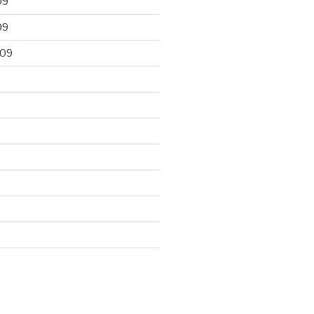
09
09
009