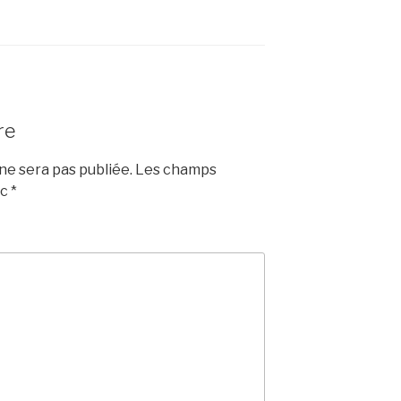
re
e sera pas publiée.
Les champs
ec
*