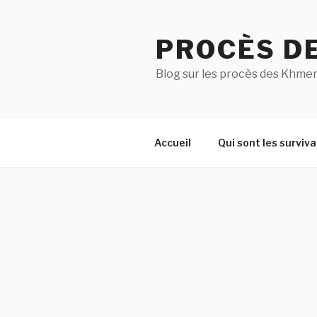
Aller
au
PROCÈS D
contenu
principal
Blog sur les procès des Khmer
Accueil
Qui sont les surviva