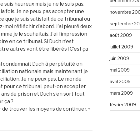
décembre 20
e suis heureux mais je ne le suis pas.
à la fois. Je ne peux pas accepter une
novembre 20
ce que je suis satisfait de ce tribunal ou
septembre 2
ez-moi réfléchir d’abord. J’ai pleuré deux
omme je le souhaitais. J’ai l’impression
août 2009
ire en ce tribunal. Si Duch n’est
juillet 2009
tre autres vont être libérés ! C’est ça
juin 2009
unal condamnait Duch à perpétuité on
mai 2009
liation nationale mais maintenant je
ciliation. Je ne peux pas. Le monde
avril 2009
nt pour ce tribunal, peut-on accepter
mars 2009
 ans de prison et Duch s’en sort tout
r ça ?
février 2009
oir de trouver les moyens de continuer. »