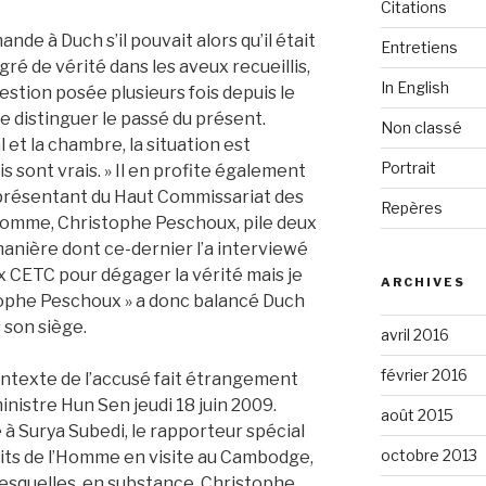
Citations
de à Duch s’il pouvait alors qu’il était
Entretiens
gré de vérité dans les aveux recueillis,
In English
estion posée plusieurs fois depuis le
e distinguer le passé du présent.
Non classé
l et la chambre, la situation est
Portrait
is sont vrais. » Il en profite également
présentant du Haut Commissariat des
Repères
’Homme, Christophe Peschoux, pile deux
manière dont ce-dernier l’a interviewé
ux CETC pour dégager la vérité mais je
ARCHIVES
tophe Peschoux » a donc balancé Duch
 son siège.
avril 2016
février 2016
ntexte de l’accusé fait étrangement
nistre Hun Sen jeudi 18 juin 2009.
août 2015
à Surya Subedi, le rapporteur spécial
octobre 2013
oits de l’Homme en visite au Cambodge,
lesquelles, en substance, Christophe