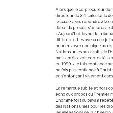
Alors que le co-procureur deman
directeur de S21 calculer le de
l’accusé, sans répondre à la qu
début du procès, s’empresse d
« Aujourd’hui devant le tribuna
différente. Les aveux que je fa
pour envoyer une pique au re
Nations unies aux droits de l
mois après avoir contesté la 
en 1999. « Je fais confiance a
ne fais pas confiance à Chris
en s’enfonçant vivement dans
La remarque subite et hors co
écho aux propos du Premier mi
L’homme fort du pays a répété 
des Nations unies pour les dr
les allégations de Duch selon 