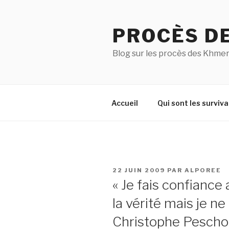
Aller
au
PROCÈS D
contenu
principal
Blog sur les procès des Khmer
Accueil
Qui sont les surviva
PUBLIÉ
22 JUIN 2009
PAR
ALPOREE
LE
« Je fais confianc
la vérité mais je ne
Christophe Pescho