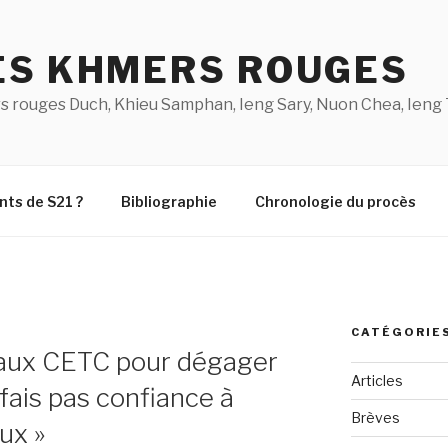
ES KHMERS ROUGES
s rouges Duch, Khieu Samphan, Ieng Sary, Nuon Chea, Ieng 
nts de S21 ?
Bibliographie
Chronologie du procès
CATÉGORIE
e aux CETC pour dégager
Articles
 fais pas confiance à
Brèves
ux »