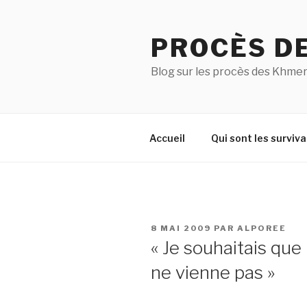
Aller
au
PROCÈS D
contenu
principal
Blog sur les procès des Khmer
Accueil
Qui sont les surviva
PUBLIÉ
8 MAI 2009
PAR
ALPOREE
LE
« Je souhaitais que 
ne vienne pas »