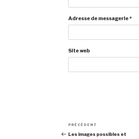
Adresse de messagerie
*
Site web
Navigation
PRÉCÉDENT
Article
de
précédent
Les images possibles et