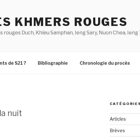
ES KHMERS ROUGES
s rouges Duch, Khieu Samphan, Ieng Sary, Nuon Chea, Ieng 
nts de S21 ?
Bibliographie
Chronologie du procès
CATÉGORIE
la nuit
Articles
Brèves