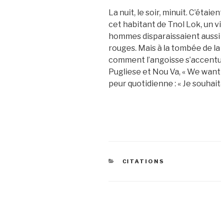
La nuit, le soir, minuit. C’éta
cet habitant de Tnol Lok, un vi
hommes disparaissaient aussi
rouges. Mais à la tombée de la
comment l’angoisse s’accentua
Pugliese et Nou Va, « We want 
peur quotidienne : « Je souhait
CATÉGORIES
CITATIONS