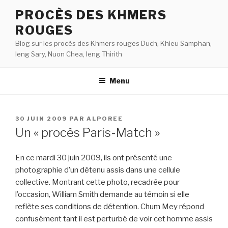
Aller
PROCÈS DES KHMERS
au
ROUGES
contenu
principal
Blog sur les procès des Khmers rouges Duch, Khieu Samphan,
Ieng Sary, Nuon Chea, Ieng Thirith
Menu
PUBLIÉ
30 JUIN 2009
PAR
ALPOREE
LE
Un « procès Paris-Match »
En ce mardi 30 juin 2009, ils ont présenté une
photographie d’un détenu assis dans une cellule
collective. Montrant cette photo, recadrée pour
l’occasion, William Smith demande au témoin si elle
reflète ses conditions de détention. Chum Mey répond
confusément tant il est perturbé de voir cet homme assis