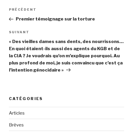
Navigation
PRÉCÉDENT
Article
de
précédent
Premier témoignage sur la torture
l’article
SUIVANT
Article
suivant
« Des vieilles dames sans dents, des nourrissons…
En quoi étaient-ils aussi des agents du KGB et de
la CIA ? Je voudrais qu’on m’explique pourquoi. Au
plus profond de moi, je suis convaincu que c’est ça
l’intention génocidaire »
CATÉGORIES
Articles
Brèves