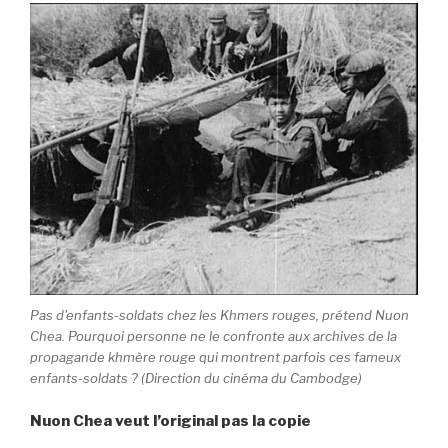
Pas d'enfants-soldats chez les Khmers rouges, prétend Nuon
Chea. Pourquoi personne ne le confronte aux archives de la
propagande khmère rouge qui montrent parfois ces fameux
enfants-soldats ? (Direction du cinéma du Cambodge)
Nuon Chea veut l’original pas la copie