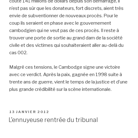
coûté 141 millions de dollars depuis son démarrage, il
n’est pas sûr que les donateurs, fort discrets, aient très
envie de subventionner de nouveaux procès. Pour le
coup ils seraient en phase avec le gouvernement
cambodgien qui ne veut pas de ces procès. Il reste à
trouver une porte de sortie au grand dam de la société
civile et des victimes qui souhaiteraient aller au-delà du
cas 002.
Malgré ces tensions, le Cambodge signe une victoire
avec ce verdict. Après la paix, gagnée en 1998 suite à
trente ans de guerre, vient le temps de la justice et d’une
plus grande crédibilité sur la scène internationale.
PUBLIÉ
13 JANVIER 2012
LE
L’ennuyeuse rentrée du tribunal