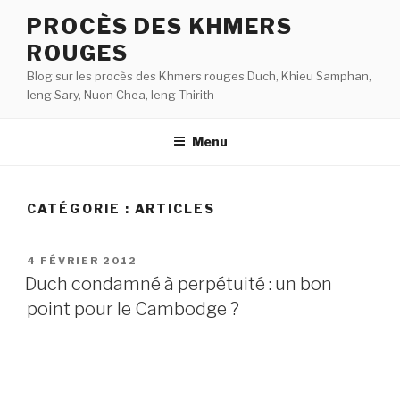
Aller
PROCÈS DES KHMERS
au
ROUGES
contenu
principal
Blog sur les procès des Khmers rouges Duch, Khieu Samphan,
Ieng Sary, Nuon Chea, Ieng Thirith
Menu
CATÉGORIE :
ARTICLES
PUBLIÉ
4 FÉVRIER 2012
LE
Duch condamné à perpétuité : un bon
point pour le Cambodge ?