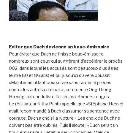
Eviter que Duch devienne un bouc-émissaire
Pour éviter que Duch ne finisse bouc-émissaire,
nombreux sont ceux qui suggèrent d’accélérer le procès
002, dans lequel les accusés sont beaucoup plus âgés
(entre 80 et 86 ans) et qui jusqu’ici s’avère poussif.
«Maintenant il faut poursuivre sans tarder le procès
contre les autres criminels», commente Ong Thong
Hœung, auteur du livre J’ai cru aux Khmers rouges.
Le réalisateur Rithy Panh rappelle que «Stéphane Hessel
avait recommandé à Duch d’assumer sa sentence avec
courage, Duch a choisi la rupture.» Les choix de Duch ne
doivent pas être oubliés. Puis il ajoute : «Duch serait un
bouc émissaire s’il était le seul condamné. Mais ce