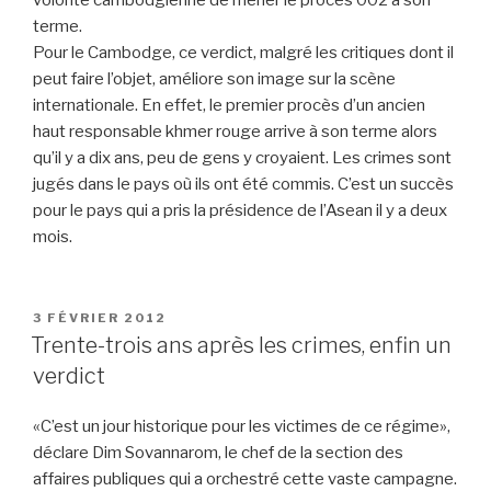
volonté cambodgienne de mener le procès 002 à son
terme.
Pour le Cambodge, ce verdict, malgré les critiques dont il
peut faire l’objet, améliore son image sur la scène
internationale. En effet, le premier procès d’un ancien
haut responsable khmer rouge arrive à son terme alors
qu’il y a dix ans, peu de gens y croyaient. Les crimes sont
jugés dans le pays où ils ont été commis. C’est un succès
pour le pays qui a pris la présidence de l’Asean il y a deux
mois.
PUBLIÉ
3 FÉVRIER 2012
LE
Trente-trois ans après les crimes, enfin un
verdict
«C’est un jour historique pour les victimes de ce régime»,
déclare Dim Sovannarom, le chef de la section des
affaires publiques qui a orchestré cette vaste campagne.